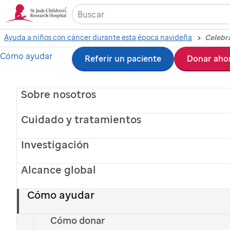
Ayuda a niños con cáncer durante esta época navideña
Cómo ayudar
Ir
Referir un paciente
Donar aho
al
Sobre nosotros
contenido
principal
Cuidado y tratamientos
Investigación
Alcance global
Cómo ayudar
María Fernanda
, paciente de
St. Jude
, mientras recibe
tratamiento durante la Navidad
en St. Jude
Cómo donar