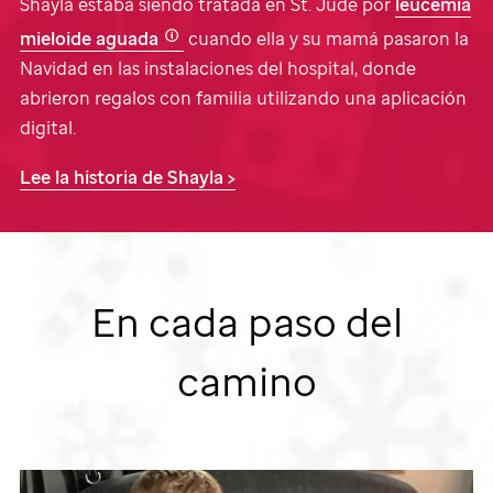
Shayla estaba siendo tratada en
St. Jude
por
leucemia
mieloide aguada
cuando ella y su mamá pasaron la
Navidad en las instalaciones del hospital, donde
abrieron regalos con familia utilizando una aplicación
digital.
Lee la historia
de Shayla >
En cada paso del
camino