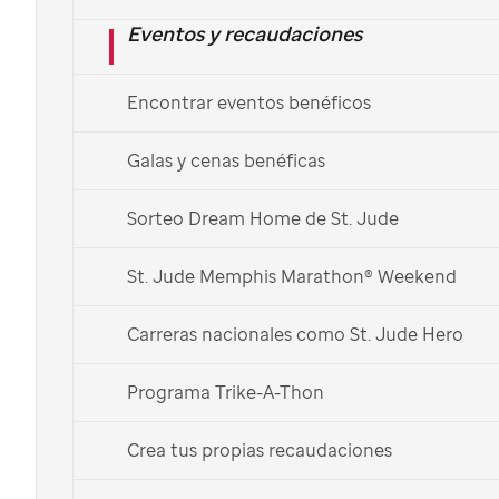
Eventos y recaudaciones
Navidad en
St. Jude
Encontrar eventos benéficos
Las familias de los pacientes comparten
cómo han pasado la Navidad en
St. Jude.
Galas y cenas benéficas
Descubre
cómo puedes alegrar los festivos
de alguien
Sorteo Dream Home de St. Jude
que conozcas y que esté pasando este fin de año en el
hospital, y compártela con otros.
St. Jude Memphis Marathon® Weekend
Hacer una donación
Carreras nacionales como St. Jude Hero
Programa Trike-A-Thon
Enviar una tarjeta digital
Crea tus propias recaudaciones