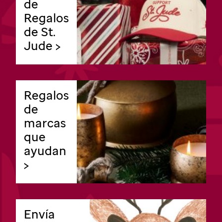
de
Regalos
de St.
Jude >
Regalos
de
marcas
que
ayudan
>
Envía