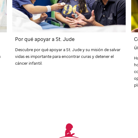
Por qué apoyar a
St. Jude
C
ú
Descubre por qué apoyar a
St. Jude
y su misión de salvar
a
vidas es importante para encontrar curas y detener el
Ha
cáncer infantil.
ho
c
o
pl