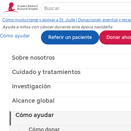
Cómo involucrarse y apoyar a St. Jude | Donaciones, eventos y rec
Ayuda a niños con cáncer durante esta época navideña
Ir
Cómo ayudar
Referir un paciente
Donar aho
al
contenido
Sobre nosotros
principal
Cuidado y tratamientos
Investigación
Alcance global
Cómo ayudar
Mateo,
paciente de St. Jude, con sus padres
Cómo donar