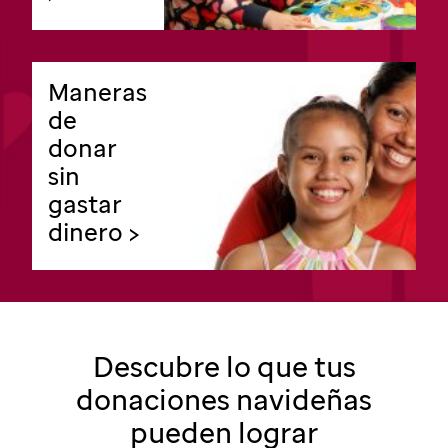
Maneras
de
donar
sin
gastar
dinero >
Descubre lo que tus
donaciones navideñas
pueden lograr