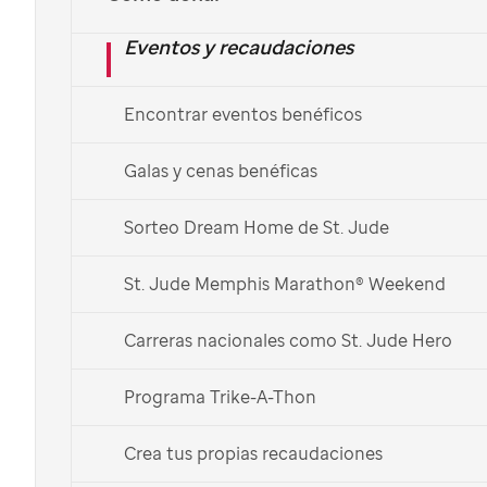
Comparte la alegría con
Eventos y recaudaciones
donaciones navideñas y
Encontrar eventos benéficos
regalos
Galas y cenas benéficas
En esta Navidad, ofrece a los niños el
regalo más valioso: la esperanza de una
Sorteo Dream Home de St. Jude
vida llena de oportunidades.
St. Jude Memphis Marathon® Weekend
Hacer una donación
Carreras nacionales como St. Jude Hero
Explorar más formas de donar
Programa Trike-A-Thon
Crea tus propias recaudaciones
English >