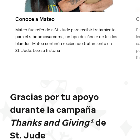
Conoce a Mateo
C
Mateo fue referido a
St. Jude
para recibir tratamiento
Pa
para el rabdomiosarcoma, un tipo de cáncer de tejidos
le
blandos. Mateo continúa recibiendo tratamiento en
cá
St. Jude
. Lee su historia
po
hi
Gracias por tu apoyo
durante la campaña
Thanks and Giving®
de
St. Jude