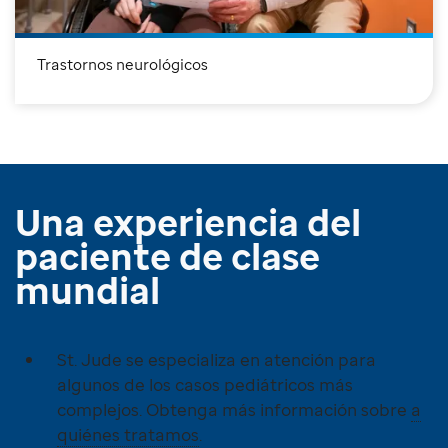
Trastornos neurológicos
Una experiencia del
paciente de clase
mundial
St. Jude se especializa en atención para
algunos de los casos pediátricos más
complejos. Obtenga más información sobre
a
quiénes tratamos
.