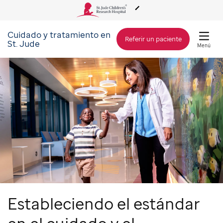
Cuidado y tratamiento en
Acerca de St. Jude
Referir un paciente
St. Jude
Menú
Cuidado y tratamiento
Investigación
Alcance Global
Cómo involucrarse
Estableciendo el estándar
Cómo donar