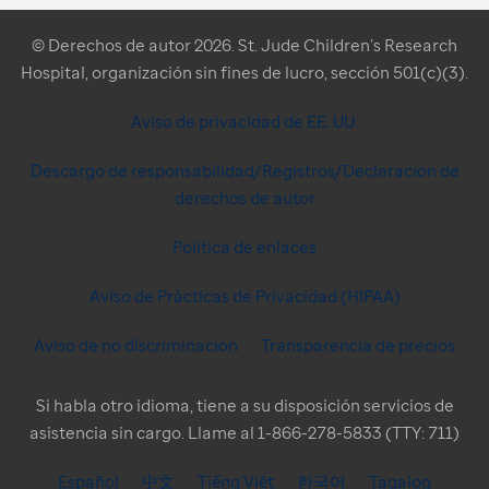
© Derechos de autor 2026. St. Jude Children’s Research
Hospital, organización sin fines de lucro, sección 501(c)(3).
Aviso de privacidad de EE. UU.
Descargo de responsabilidad/Registros/Declaración de
derechos de autor
Política de enlaces
Aviso de Prácticas de Privacidad (HIPAA)
Aviso de no discriminación
Transparencia de precios
Si habla otro idioma, tiene a su disposición servicios de
asistencia sin cargo. Llame al 1-866-278-5833 (TTY: 711)
Español
中文
Tiếng Việt
한국어
Tagalog