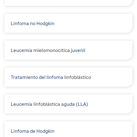
Linfoma no Hodgkin
Leucemia
m
ielomonocítica
juvenil
Tratamiento del linfoma
l
infoblástico
Leucemia
l
infoblástica
aguda (LLA)
Linfoma de Hodgkin