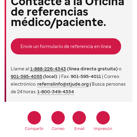
Contacte a la Oficina
de referencias
médico/paciente.
Envíe un formulario de referencia en línea
Llame al
1-888-226-4343
(línea directa gratuita)
o
901-595-4055
(local)
| Fax:
901-595-4011
| Correo
electrónico:
referralinfo@stjude.org
|
Busca personas
de 24 horas:
1-800-349-4334
Compartir
Correo
Email
Impresión