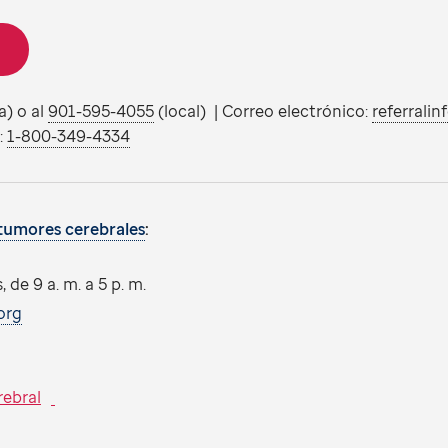
a) o al
901-595-4055
(local) | Correo electrónico:
referralin
:
1-800-349-4334
tumores cerebrales
:
, de 9 a. m. a 5 p. m.
org
rebral