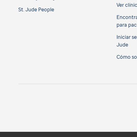
Ver clíni
St. Jude People
Encontra
para pac
Iniciar s
Jude
Cómo soli