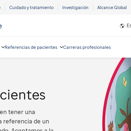
e
Cuidado y tratamiento
Investigación
Alcance Global
e
E
Referencias de pacientes
Carreras profesionales
cientes
ben tener una
 referencia de un
ado. Aceptamos a la