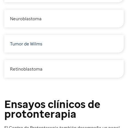
N
euroblastoma
Tumor de Wilms
R
etinoblastoma
Ensayos clínicos de
protonterapia
El Centro de Protonterapia también desempeña un papel