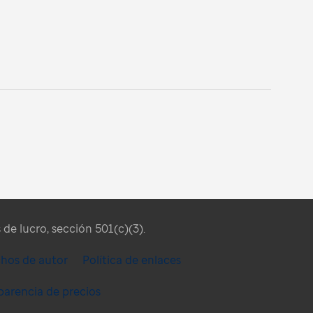
de lucro, sección 501(c)(3).
chos de autor
Política de enlaces
parencia de precios