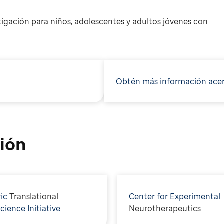
stigación para niños, adolescentes y adultos jóvenes con
Obtén más información acer
ión
ric
T
ranslational
Center for Experimental
ience Initiative
N
eurotherapeutics