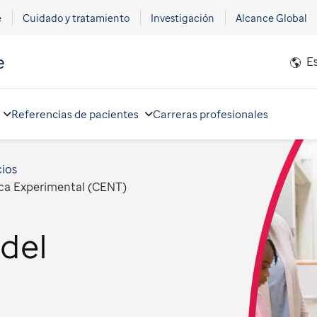
e
Cuidado y tratamiento
Investigación
Alcance Global
e
E
Referencias de pacientes
Carreras profesionales
cios
ica Experimental (CENT)
del