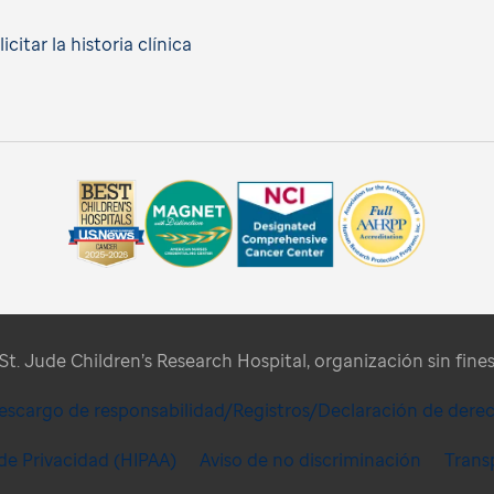
citar la historia clínica
t. Jude Children’s Research Hospital, organización sin fines 
escargo de responsabilidad/Registros/Declaración de dere
 de Privacidad (HIPAA)
Aviso de no discriminación
Trans