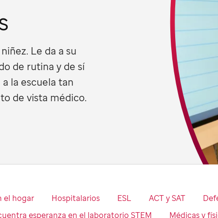
s
niñez. Le da a su
o de rutina y de sí
a la escuela tan
o de vista médico.
 el hogar
Hospitalarios
ESL
ACT y SAT
Def
cuentra esperanza en el laboratorio STEM
Médicas y fís