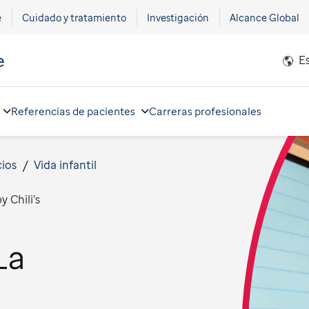
e
Cuidado y tratamiento
Investigación
Alcance Global
e
E
Referencias de pacientes
Carreras profesionales
cios
Vida infantil
 Chili’s
La