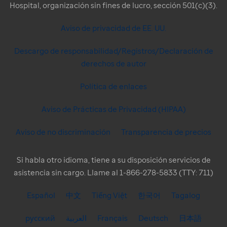
Hospital, organización sin fines de lucro, sección 501(c)(3).
Aviso de privacidad de EE. UU.
Descargo de responsabilidad/Registros/Declaración de
derechos de autor
Política de enlaces
Aviso de Prácticas de Privacidad (HIPAA)
Aviso de no discriminación
Transparencia de precios
Si habla otro idioma, tiene a su disposición servicios de
asistencia sin cargo. Llame al 1-866-278-5833 (TTY: 711)
Español
中文
Tiếng Việt
한국어
Tagalog
русский
العربية
Français
Deutsch
日本語