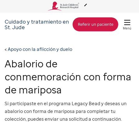
Cuidado y tratamiento en
Acerca de St. Jude
Referir un paciente
St. Jude
Menú
Cuidado y tratamiento
Apoyo con la aflicción y duelo
Abalorio de
Investigación
conmemoración con forma
Alcance Global
de mariposa
Si participaste en el programa Legacy Bead y deseas un
Cómo involucrarse
abalorio con forma de mariposa para completar tu
colección, puedes enviar una solicitud a continuación.
Cómo donar