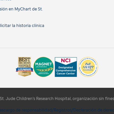
esión en MyChart de St.
citar la historia clínica
t. Jude Children’s Research Hospital, organización sin fines 
escargo de responsabilidad/Registros/Declaración de dere