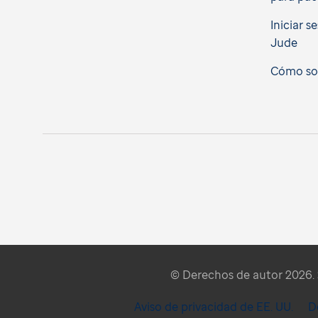
Iniciar s
Jude
Cómo soli
© Derechos de autor 2026. S
Aviso de privacidad de EE. UU.
D