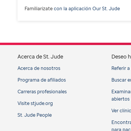
F
amiliarízate
con la aplicación Our St. Jude
Acerca de St. Jude
Deseo h
Acerca de nosotros
Referir 
Programa de afiliados
Buscar e
Carreras profesionales
Examinar
abiertos
Visite stjude.org
Ver clíni
St. Jude People
Encontra
para pac