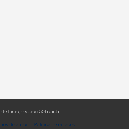
de lucro, sección 501(c)(3).
chos de autor
Política de enlaces