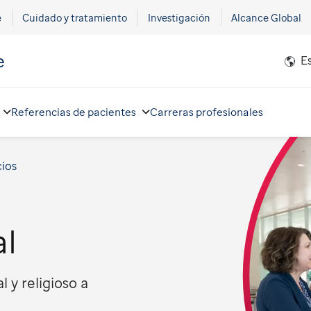
e
Cuidado y tratamiento
Investigación
Alcance Global
e
E
Referencias de pacientes
Carreras profesionales
cios
al
l y religioso a