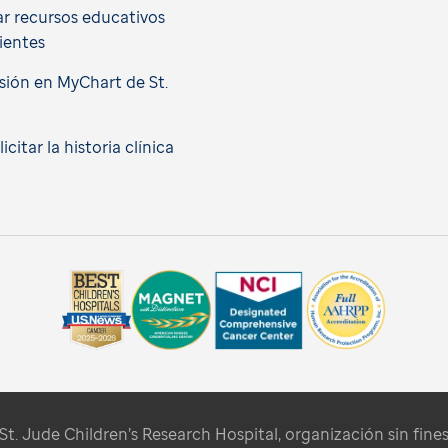
r recursos educativos
ientes
esión en MyChart de St.
citar la historia clínica
t. Jude Children’s Research Hospital, organización sin fines 