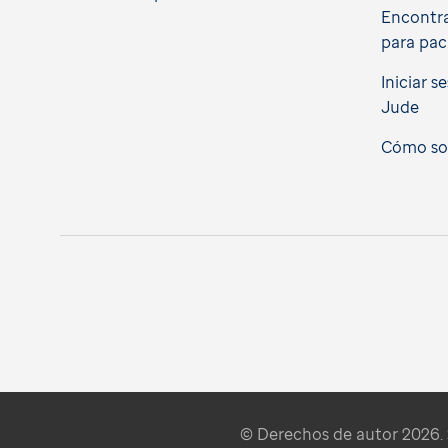
Encontra
para pac
Iniciar s
Jude
Cómo soli
© Derechos de autor 2026. S