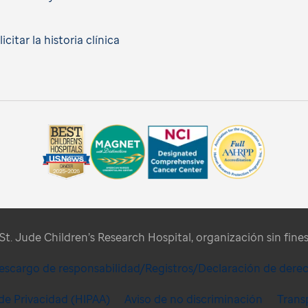
citar la historia clínica
t. Jude Children’s Research Hospital, organización sin fines 
escargo de responsabilidad/Registros/Declaración de dere
 de Privacidad (HIPAA)
Aviso de no discriminación
Trans