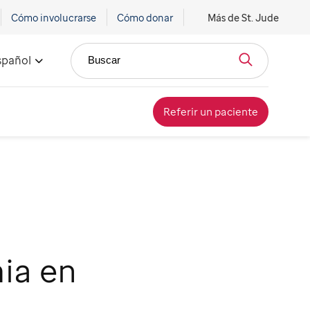
Cómo involucrarse
Cómo donar
Más de St. Jude
spañol
Buscar
Referir un paciente
ia en