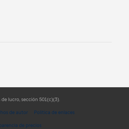
de lucro, sección 501(c)(3).
chos de autor
Política de enlaces
parencia de precios