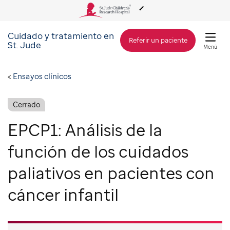
Cuidado y tratamiento en
Acerca de St. Jude
Referir un paciente
St. Jude
Menú
Cuidado y tratamiento
Ensayos clínicos
Investigación
Cerrado
EPCP1: Análisis de la
Alcance Global
función de los cuidados
paliativos en pacientes con
Cómo involucrarse
cáncer infantil
Cómo donar