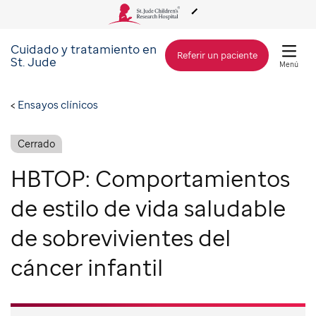
Cuidado y tratamiento en
Acerca de St. Jude
Referir un paciente
St. Jude
Menú
Cuidado y tratamiento
Ensayos clínicos
Investigación
Cerrado
HBTOP: Comportamientos
Alcance Global
de estilo de vida saludable
de sobrevivientes del
Cómo involucrarse
cáncer infantil
Cómo donar