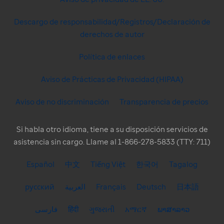
Descargo de responsabilidad/Registros/Declaración de
derechos de autor
Política de enlaces
Aviso de Prácticas de Privacidad (HIPAA)
Aviso de no discriminación
Transparencia de precios
Si habla otro idioma, tiene a su disposición servicios de
asistencia sin cargo. Llame al 1-866-278-5833 (TTY: 711)
Español
中文
Tiếng Việt
한국어
Tagalog
русский
العربية
Français
Deutsch
日本語
فارسی
हिंदी
ગુજરાતી
አማርኛ
ພາສາລາວ