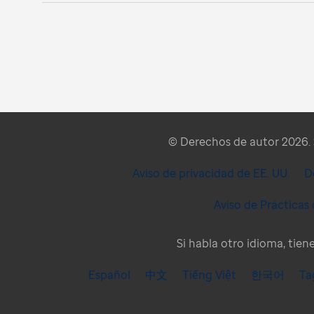
© Derechos de autor 2026. S
Aviso de privacidad de EE. UU.
D
Aviso de Prácticas
Si habla otro idioma, tien
Español
中文
Tiếng Việt
한국어
Ta