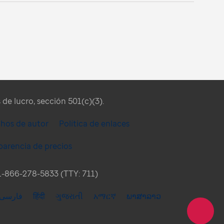
de lucro, sección 501(c)(3).
chos de autor
Política de enlaces
parencia de precios
l 1-866-278-5833 (TTY: 711)
فارسی
हिंदी
ગુજરાતી
አማርኛ
ພາສາລາວ
Compartir