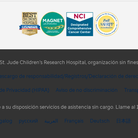
t. Jude Children’s Research Hospital, organización sin fines 
escargo de responsabilidad/Registros/Declaración de dere
 de Privacidad (HIPAA)
Aviso de no discriminación
Trans
e a su disposición servicios de asistencia sin cargo. Llame a
galog
русский
العربية
Français
Deutsch
日本語