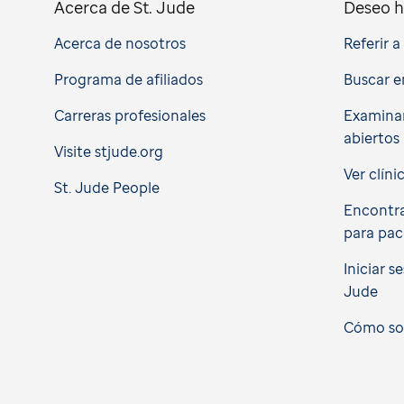
Acerca de St. Jude
Deseo h
Acerca de nosotros
Referir 
Programa de afiliados
Buscar e
Carreras profesionales
Examinar
abiertos
Visite stjude.org
Ver clíni
St. Jude People
Encontra
para pac
Iniciar s
Jude
Cómo soli