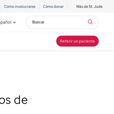
Cómo involucrarse
Cómo donar
Más de St. Jude
spañol
Buscar
Referir un paciente
os de