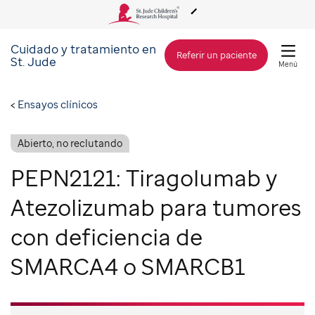
Cuidado y tratamiento en
Acerca de St. Jude
Referir un paciente
St. Jude
Menú
Cuidado y tratamiento
Ensayos clínicos
Investigación
Abierto, no reclutando
PEPN2121: Tiragolumab y
Alcance Global
Atezolizumab para tumores
con deficiencia de
Cómo involucrarse
SMARCA4 o SMARCB1
Cómo donar