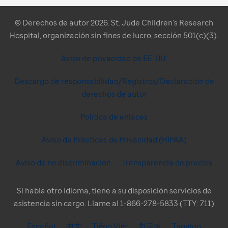
© Derechos de autor 2026. St. Jude Children’s Research
Hospital, organización sin fines de lucro, sección 501(c)(3).
Aviso de privacidad de EE. UU.
Descargo de responsabilidad/Registros/Declaración de
derechos de autor
Política de enlaces
Aviso de Prácticas de Privacidad (HIPAA)
Aviso de no discriminación
Transparencia de precios
Si habla otro idioma, tiene a su disposición servicios de
asistencia sin cargo. Llame al 1-866-278-5833 (TTY: 711)
Español
中文
Tiếng Việt
한국어
Tagalog