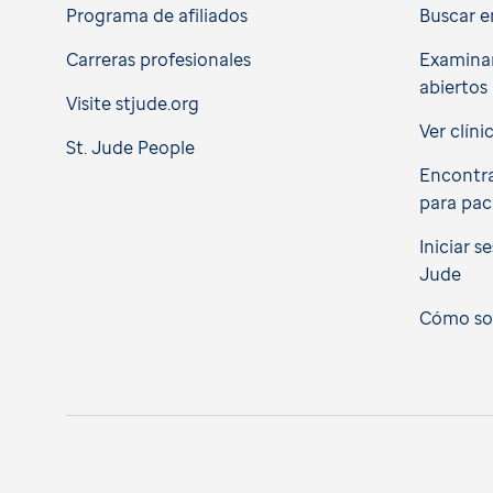
Programa de afiliados
Buscar e
Carreras profesionales
Examinar
abiertos
Visite stjude.org
Ver clíni
St. Jude People
Encontra
para pac
Iniciar s
Jude
Cómo soli