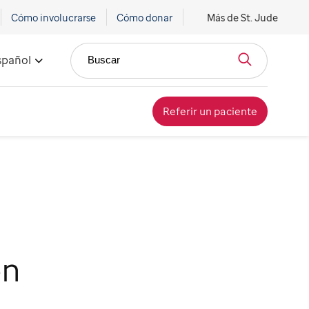
Cómo involucrarse
Cómo donar
Más de St. Jude
spañol
Buscar
Referir un paciente
en