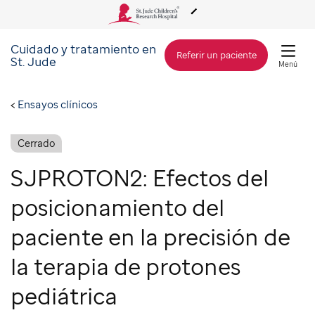
Cuidado y tratamiento en
Acerca de St. Jude
Referir un paciente
St. Jude
Menú
Cuidado y tratamiento
Ensayos clínicos
Investigación
Cerrado
SJPROTON2: Efectos del
Alcance Global
posicionamiento del
paciente en la precisión de
Cómo involucrarse
la terapia de protones
Cómo donar
pediátrica