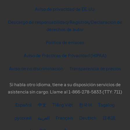
Aviso de privacidad de EE. UU.
Descargo de responsabilidad/Registros/Declaración de
derechos de autor
Política de enlaces
Aviso de Prácticas de Privacidad (HIPAA)
Aviso de no discriminación
Transparencia de precios
Si habla otro idioma, tiene a su disposición servicios de
asistencia sin cargo. Llame al 1-866-278-5833 (TTY: 711)
Español
中文
Tiếng Việt
한국어
Tagalog
русский
العربية
Français
Deutsch
日本語