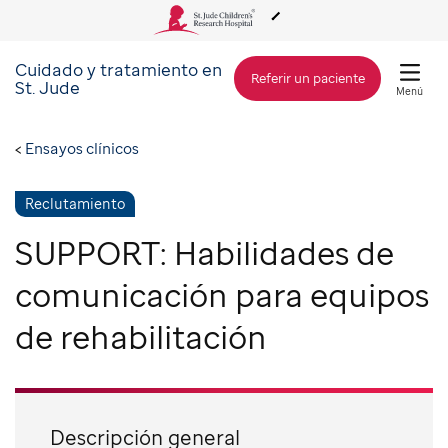
Cuidado y tratamiento en
Acerca de St. Jude
Referir un paciente
St. Jude
Menú
Cuidado y tratamiento
Ensayos clínicos
Investigación
Reclutamiento
SUPPORT: Habilidades de
Alcance Global
comunicación para equipos
de rehabilitación
Cómo involucrarse
Cómo donar
Descripción general