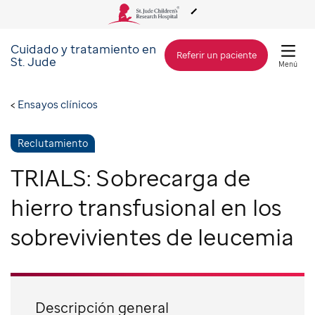
Cuidado y tratamiento en
Acerca de St. Jude
Referir un paciente
St. Jude
Menú
Cuidado y tratamiento
Ensayos clínicos
Investigación
Reclutamiento
TRIALS: Sobrecarga de
Alcance Global
hierro transfusional en los
sobrevivientes de leucemia
Cómo involucrarse
Cómo donar
Descripción general