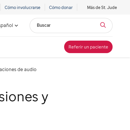
Cómo involucrarse
Cómo donar
Más de St. Jude
spañol
Buscar
Referir un paciente
baciones de audio
siones y