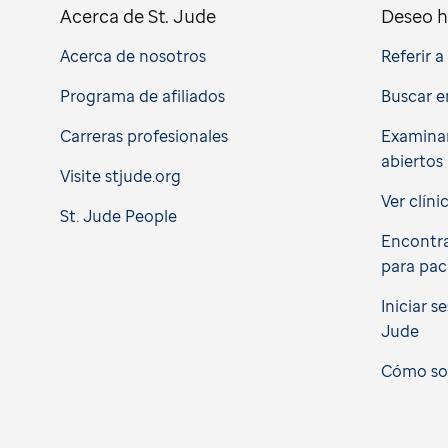
Acerca de St. Jude
Deseo h
Acerca de nosotros
Referir 
Programa de afiliados
Buscar e
Carreras profesionales
Examinar
abiertos
Visite stjude.org
Ver clíni
St. Jude People
Encontra
para pac
Iniciar s
Jude
Cómo soli