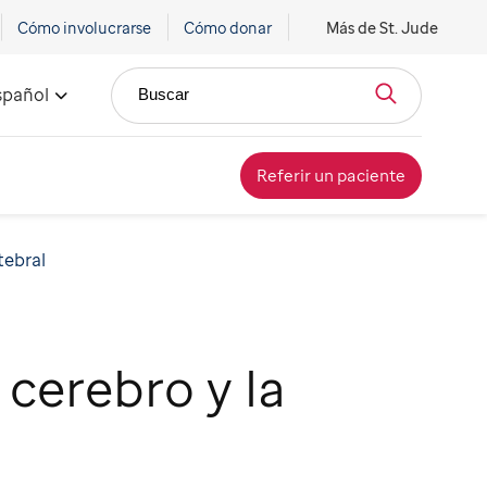
Cómo involucrarse
Cómo donar
Más de St. Jude
spañol
Buscar
Referir un paciente
tebral
cerebro y la