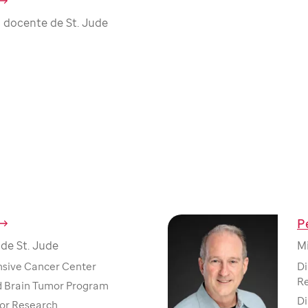
 docente de St. Jude
P
de St. Jude
M
nsive Cancer Center
Di
R
d Brain Tumor Program
Di
or Research