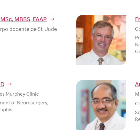
, MSc, MBBS, FAAP
F
rpo docente de St. Jude
Co
Pr
Ne
C
MD
A
es Murphey Clinic
M
ment of Neurosurgery,
Ch
emphis
Sc
R