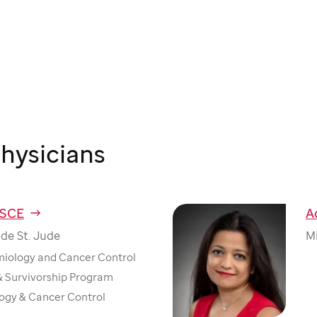
hysicians
MSCE
A
de St. Jude
Mi
miology and Cancer Control
& Survivorship Program
ogy & Cancer Control