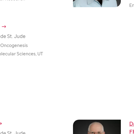
En
de St. Jude
r Oncogenesis
lecular Sciences, UT
D
F
de St. Jude