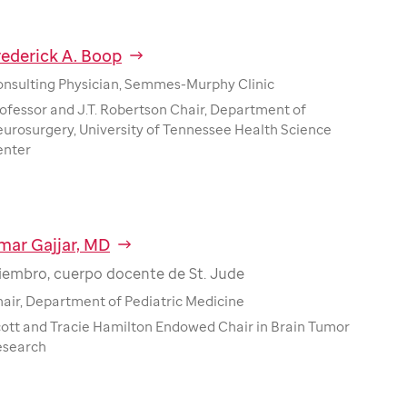
rederick A. Boop
nsulting Physician, Semmes-Murphy Clinic
ofessor and J.T. Robertson Chair, Department of
urosurgery, University of Tennessee Health Science
enter
mar Gajjar, MD
iembro, cuerpo docente de St. Jude
air, Department of Pediatric Medicine
ott and Tracie Hamilton Endowed Chair in Brain Tumor
esearch