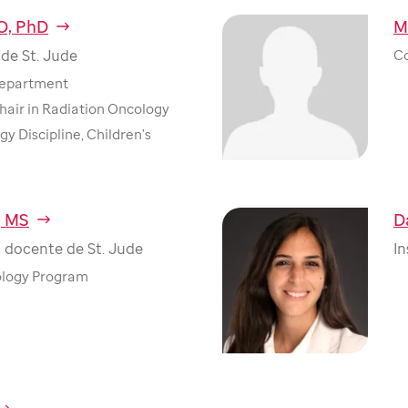
O, PhD
M
de St. Jude
Co
Department
hair in Radiation Oncology
y Discipline, Children's
, MS
D
 docente de St. Jude
In
ology Program