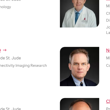
M
chology
Ch
Di
Jo
La
D
N
de St. Jude
M
nnectivity Imaging Research
Co
C
de St. Jude
Pr