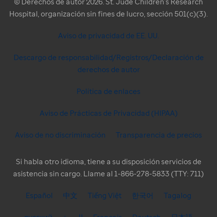
© Derechos de autor 2026. St. Jude Children’s Research
Hospital, organización sin fines de lucro, sección 501(c)(3).
Aviso de privacidad de EE. UU.
Descargo de responsabilidad/Registros/Declaración de
derechos de autor
Política de enlaces
Aviso de Prácticas de Privacidad (HIPAA)
Aviso de no discriminación
Transparencia de precios
Si habla otro idioma, tiene a su disposición servicios de
asistencia sin cargo. Llame al 1-866-278-5833 (TTY: 711)
Español
中文
Tiếng Việt
한국어
Tagalog