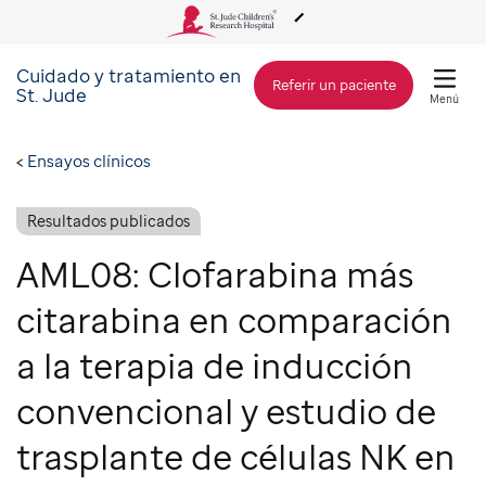
Cuidado y tratamiento en
Acerca de St. Jude
Referir un paciente
St. Jude
Menú
Cuidado y tratamiento
Ensayos clínicos
Investigación
Resultados publicados
AML08: Clofarabina más
Alcance Global
citarabina en comparación
a la terapia de inducción
Cómo involucrarse
convencional y estudio de
Cómo donar
trasplante de células NK en