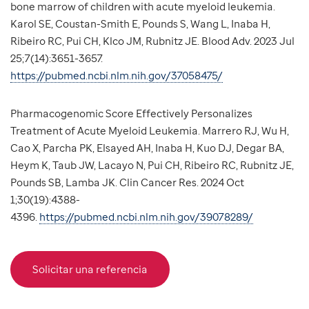
bone marrow of children with acute myeloid leukemia.
Karol SE, Coustan-Smith E, Pounds S, Wang L, Inaba H,
Ribeiro RC, Pui CH, Klco JM, Rubnitz JE. Blood Adv. 2023 Jul
25;7(14):3651-3657.
https://pubmed.ncbi.nlm.nih.gov/37058475/
Pharmacogenomic Score Effectively Personalizes
Treatment of Acute Myeloid Leukemia. Marrero RJ, Wu H,
Cao X, Parcha PK, Elsayed AH, Inaba H, Kuo DJ, Degar BA,
Heym K, Taub JW, Lacayo N, Pui CH, Ribeiro RC, Rubnitz JE,
Pounds SB, Lamba JK. Clin Cancer Res. 2024 Oct
1;30(19):4388-
4396.
https://pubmed.ncbi.nlm.nih.gov/39078289/
Solicitar una referencia