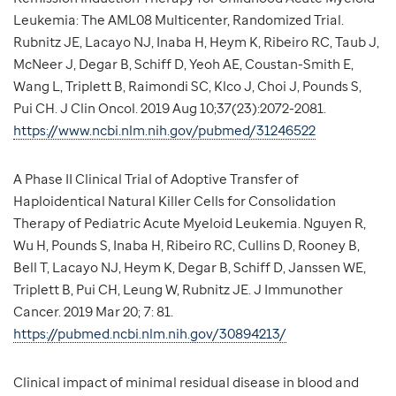
Leukemia: The AML08 Multicenter, Randomized Trial.
Rubnitz JE, Lacayo NJ, Inaba H, Heym K, Ribeiro RC, Taub J,
McNeer J, Degar B, Schiff D, Yeoh AE, Coustan-Smith E,
Wang L, Triplett B, Raimondi SC, Klco J, Choi J, Pounds S,
Pui CH. J Clin Oncol. 2019 Aug 10;37(23):2072-2081.
https://www.ncbi.nlm.nih.gov/pubmed/31246522
A Phase II Clinical Trial of Adoptive Transfer of
Haploidentical Natural Killer Cells for Consolidation
Therapy of Pediatric Acute Myeloid Leukemia. Nguyen R,
Wu H, Pounds S, Inaba H, Ribeiro RC, Cullins D, Rooney B,
Bell T, Lacayo NJ, Heym K, Degar B, Schiff D, Janssen WE,
Triplett B, Pui CH, Leung W, Rubnitz JE. J Immunother
Cancer. 2019 Mar 20; 7: 81.
https://pubmed.ncbi.nlm.nih.gov/30894213/
Clinical impact of minimal residual disease in blood and