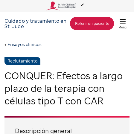
Cuidado y tratamiento en
Acerca de St. Jude
Referir un paciente
St. Jude
Menú
Cuidado y tratamiento
Ensayos clínicos
Investigación
Reclutamiento
CONQUER: Efectos a largo
Alcance Global
plazo de la terapia con
células tipo T con CAR
Cómo involucrarse
Cómo donar
Descripción general