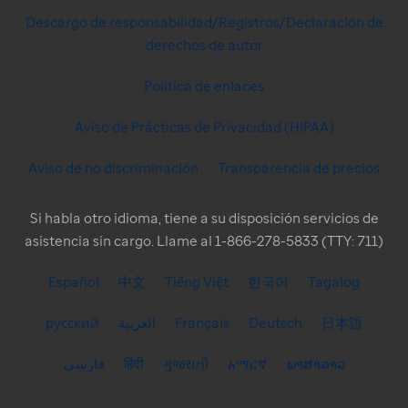
Descargo de responsabilidad/Registros/Declaración de
derechos de autor
Política de enlaces
Aviso de Prácticas de Privacidad (HIPAA)
Aviso de no discriminación
Transparencia de precios
Si habla otro idioma, tiene a su disposición servicios de
asistencia sin cargo. Llame al 1-866-278-5833 (TTY: 711)
Español
中文
Tiếng Việt
한국어
Tagalog
русский
العربية
Français
Deutsch
日本語
فارسی
हिंदी
ગુજરાતી
አማርኛ
ພາສາລາວ