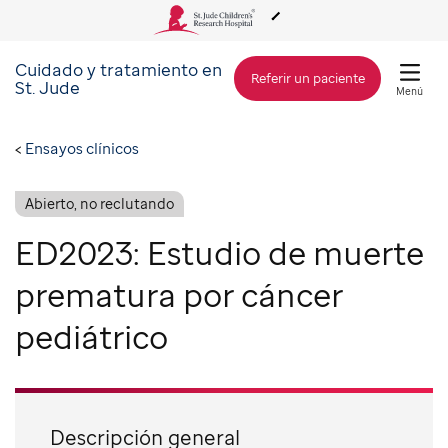
Cuidado y tratamiento en
Acerca de St. Jude
Referir un paciente
St. Jude
Menú
Cuidado y tratamiento
Ensayos clínicos
Investigación
Abierto, no reclutando
ED2023: Estudio de muerte
Alcance Global
prematura por cáncer
pediátrico
Cómo involucrarse
Cómo donar
Descripción general