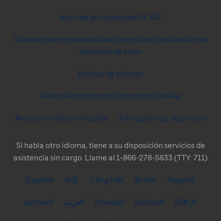
Aviso de privacidad de EE. UU.
Descargo de responsabilidad/Registros/Declaración de
derechos de autor
Política de enlaces
Aviso de Prácticas de Privacidad (HIPAA)
Aviso de no discriminación
Transparencia de precios
Si habla otro idioma, tiene a su disposición servicios de
asistencia sin cargo. Llame al 1-866-278-5833 (TTY: 711)
Español
中文
Tiếng Việt
한국어
Tagalog
русский
العربية
Français
Deutsch
日本語