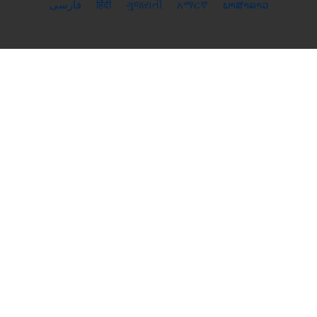
فارسی
हिंदी
ગુજરાતી
አማርኛ
ພາສາລາວ