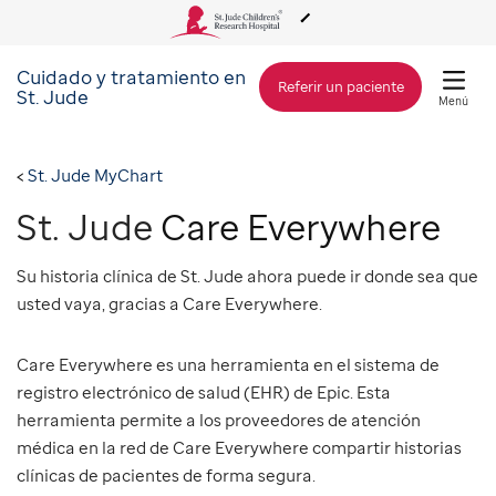
Cuidado y tratamiento en
Acerca de St. Jude
Referir un paciente
St. Jude
Menú
Cuidado y tratamiento
St. Jude MyChart
St. Jude
Care Everywhere
Investigación
Su historia clínica de St. Jude ahora puede ir donde sea que
Alcance Global
usted vaya, gracias a Care Everywhere.
Care Everywhere es una herramienta en el sistema de
Cómo involucrarse
registro electrónico de salud (EHR) de Epic. Esta
herramienta permite a los proveedores de atención
Cómo donar
médica en la red de Care Everywhere compartir historias
clínicas de pacientes de forma segura.