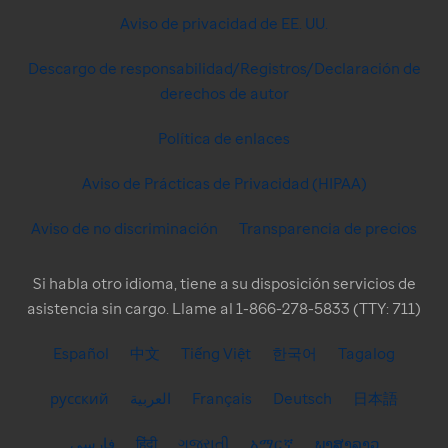
Aviso de privacidad de EE. UU.
Descargo de responsabilidad/Registros/Declaración de
derechos de autor
Política de enlaces
Aviso de Prácticas de Privacidad (HIPAA)
Aviso de no discriminación
Transparencia de precios
Si habla otro idioma, tiene a su disposición servicios de
asistencia sin cargo. Llame al 1-866-278-5833 (TTY: 711)
Español
中文
Tiếng Việt
한국어
Tagalog
русский
العربية
Français
Deutsch
日本語
فارسی
हिंदी
ગુજરાતી
አማርኛ
ພາສາລາວ