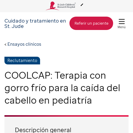
Cuidado y tratamiento en
Acerca de St. Jude
Referir un paciente
St. Jude
Menú
Cuidado y tratamiento
Ensayos clínicos
Investigación
Reclutamiento
COOLCAP: Terapia con
Alcance Global
gorro frío para la caída del
cabello en pediatría
Cómo involucrarse
Cómo donar
Descripción general