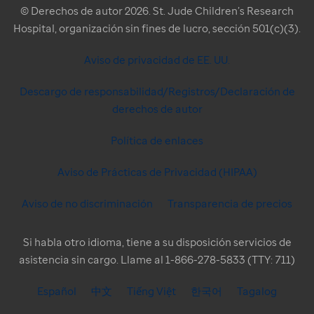
© Derechos de autor 2026. St. Jude Children’s Research
Hospital, organización sin fines de lucro, sección 501(c)(3).
Aviso de privacidad de EE. UU.
Descargo de responsabilidad/Registros/Declaración de
derechos de autor
Política de enlaces
Aviso de Prácticas de Privacidad (HIPAA)
Aviso de no discriminación
Transparencia de precios
Si habla otro idioma, tiene a su disposición servicios de
asistencia sin cargo. Llame al 1-866-278-5833 (TTY: 711)
Español
中文
Tiếng Việt
한국어
Tagalog