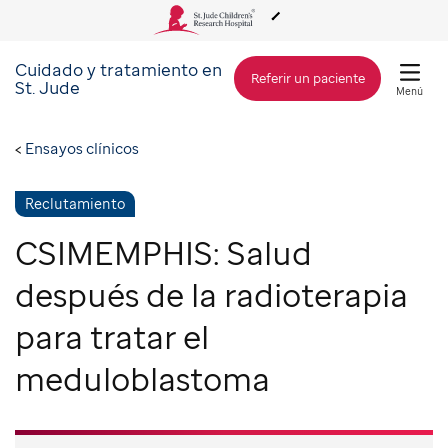
Cuidado y tratamiento en
Acerca de St. Jude
Referir un paciente
St. Jude
Menú
Cuidado y tratamiento
Ensayos clínicos
Investigación
Reclutamiento
CSIMEMPHIS: Salud
Alcance Global
después de la radioterapia
para tratar el
Cómo involucrarse
meduloblastoma
Cómo donar