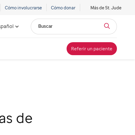
Cómo involucrarse
Cómo donar
Más de St. Jude
spañol
Buscar
Referir un paciente
as de