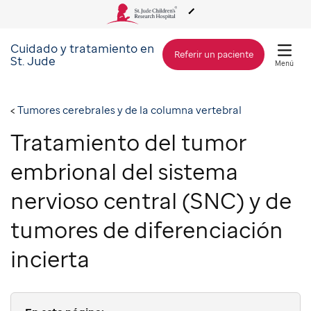
Cuidado y tratamiento en
Acerca de St. Jude
Referir un paciente
St. Jude
Menú
Cuidado y tratamiento
Tumores cerebrales y de la columna vertebral
Tratamiento del tumor
Investigación
embrional del sistema
Alcance Global
nervioso central (SNC) y de
tumores de diferenciación
Cómo involucrarse
incierta
Cómo donar