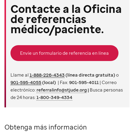
Contacte a la Oficina
de referencias
médico/paciente.
Envíe un formulario de referencia en línea
Llame al
1-888-226-4343
(línea directa gratuita)
o
901-595-4055
(local)
| Fax:
901-595-4011
| Correo
electrónico:
referralinfo@stjude.org
|
Busca personas
de 24 horas:
1-800-349-4334
Obtenga más información