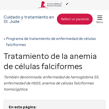
Cuidado y tratamiento en
Acerca de St. Jude
Referir un paciente
St. Jude
Menú
Cuidado y tratamiento
Programa de tratamiento de enfermedad de células
falciformes
Investigación
Tratamiento de la anemia
de células falciformes
Alcance Global
También denominada: enfermedad de hemoglobina SS,
Cómo involucrarse
enfermedad de HbSS, anemia de células falciformes
homocigótica
Cómo donar
En esta página: