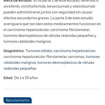
Meta de estudio:
En la parte 1 de este estudio, veremos si
sorafenib, ciclofosfamida, bevacizumab y atezolizumab
pueden administrarse juntos con seguridad sin causar
efectos secundarios graves. La parte 2 de este estudio
averiguará qué tan bien estos medicamentos funcionan en
el carcinoma hepatocelular, carcinoma fibrolamelar,
tumores desmoplásicos de células redondas pequeñas y
tumores rabdoides malignos.
Diagnóstico:
Tumores sólidos
,
carcinoma hepatocelular
,
carcinoma hepatocelular fibrolamelar, sarcomas,
tumores
rabdoides malignos
,
tumores desmoplásicos de células
redondas pequeñas
Edad:
De 1 a 30 años
Reclutamiento