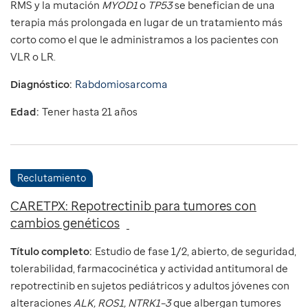
RMS y la mutación
MYOD1
o
TP53
se benefician de una
terapia más prolongada en lugar de un tratamiento más
corto como el que le administramos a los pacientes con
VLR o LR.
Diagnóstico:
Rabdomiosarcoma
Edad:
Tener hasta 21 años
Reclutamiento
CARETPX: Repotrectinib para tumores con
cambios genéticos
Título completo:
Estudio de fase 1/2, abierto, de seguridad,
tolerabilidad, farmacocinética y actividad antitumoral de
repotrectinib en sujetos pediátricos y adultos jóvenes con
alteraciones
ALK, ROS1, NTRK1–3
que albergan tumores