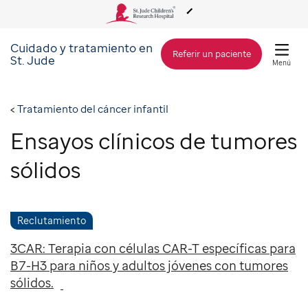
Cuidado y tratamiento en
Acerca de St. Jude
Referir un paciente
St. Jude
Menú
Cuidado y tratamiento
Tratamiento del cáncer infantil
Ensayos clínicos de tumores
Investigación
sólidos
Alcance Global
Reclutamiento
Cómo involucrarse
3CAR: Terapia con células CAR-T específicas para
B7-H3 para niños y adultos jóvenes con tumores
Cómo donar
sólidos.